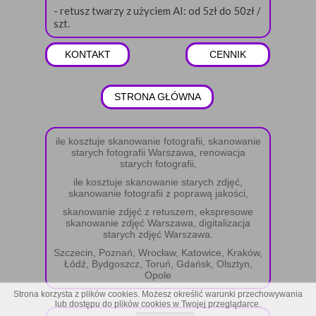
- retusz twarzy z użyciem AI: od 5zł do 50zł /
szt.
KONTAKT
CENNIK
STRONA GŁÓWNA
ile kosztuje skanowanie fotografii, skanowanie
starych fotografii Warszawa, renowacja
starych fotografii,
ile kosztuje skanowanie starych zdjęć,
skanowanie fotografii z poprawą jakości,
skanowanie zdjęć z retuszem, ekspresowe
skanowanie zdjęć Warszawa, digitalizacja
starych zdjęć Warszawa.
Szczecin, Poznań, Wrocław, Katowice, Kraków,
Łódź, Bydgoszcz, Toruń, Gdańsk, Olsztyn,
Opole
Strona korzysta z plików cookies. Możesz określić warunki przechowywania
lub dostępu do plików cookies w Twojej przeglądarce.